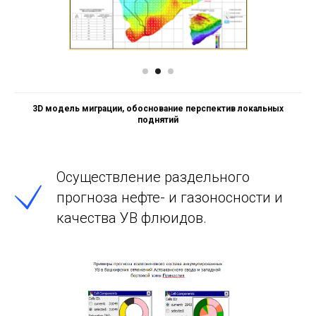
Модели формирования УВ скоплений за счет различных
нефтегазоматеринских толщ
Осуществление раздельного
прогноза нефте- и газоносности и
качества УВ флюидов.